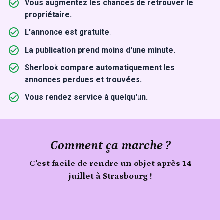
Vous augmentez les chances de retrouver le
propriétaire.
L'annonce est gratuite.
La publication prend moins d'une minute.
Sherlook compare automatiquement les
annonces perdues et trouvées.
Vous rendez service à quelqu'un.
Comment ça marche ?
C'est facile de rendre un objet après 14
juillet à Strasbourg !
Signale
un
Publie
objet
trouvé
ton
lors