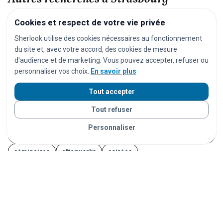
Cookies et respect de votre vie privée
festivals
concerts
spectacles
pièces de théâtre
Sherlook utilise des cookies nécessaires au fonctionnement
opéras
séances de cinéma
matchs de football
du site et, avec votre accord, des cookies de mesure
matchs de rugby
matchs de basket
tournois de tennis
d'audience et de marketing. Vous pouvez accepter, refuser ou
personnaliser vos choix.
En savoir plus
courses cyclistes
marathons
trails
courses à pied
salons
foires
expositions
congrès
conférences
Tout accepter
marchés
marchés de Noël
brocantes
vide-greniers
Tout refuser
feux d'artifice
carnavals
fêtes foraines
Personnaliser
fêtes locales
portes ouvertes
cérémonies
mariages
séminaires
afterworks
soirées
soirées en discothèque
événements étudiants
Journées du Patrimoine
Fête de la Musique