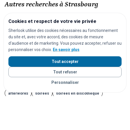
Autres recherches à Strasbourg
festivals
concerts
spectacles
pièces de théâtre
Cookies et respect de votre vie privée
opéras
séances de cinéma
matchs de football
Sherlook utilise des cookies nécessaires au fonctionnement
du site et, avec votre accord, des cookies de mesure
matchs de rugby
matchs de basket
tournois de tennis
d'audience et de marketing. Vous pouvez accepter, refuser ou
courses cyclistes
marathons
trails
courses à pied
personnaliser vos choix.
En savoir plus
salons
foires
expositions
congrès
conférences
Tout accepter
marchés
marchés de Noël
brocantes
vide-greniers
Tout refuser
feux d'artifice
carnavals
fêtes locales
Personnaliser
portes ouvertes
cérémonies
mariages
séminaires
afterworks
soirées
soirées en discothèque
événements étudiants
Journées du Patrimoine
Fête de la Musique
14 juillet