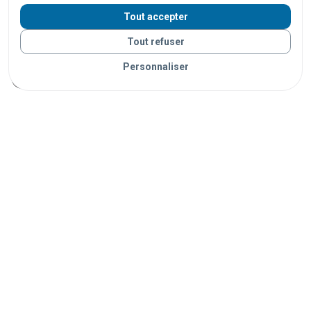
centres commerciaux
supermarchés
hôtels
bars
Tout accepter
stades
salles de spectacle
campings
plages
Tout refuser
parcs
universités
écoles
hôpitaux
Personnaliser
administrations
musées
bibliothèques
ports
Vos objets sont livrés partout en France grâce à nos
partenaires de confiance