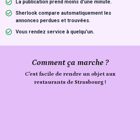
La publication prend moins d'une minute.
Sherlook compare automatiquement les
annonces perdues et trouvées.
Vous rendez service à quelqu'un.
Comment ça marche ?
C'est facile de rendre un objet aux
restaurants de Strasbourg !
Signale
Publie
un
objet
ton
trouvé
objet
aux
restaurants
de
Strasbourg
sur