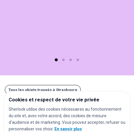
Sherlook.
C'est
simple,
rapide
(moins
d'1
min)
et
gratuit
!
Tous les objets trouvés à Strasbourg
Cookies et respect de votre vie privée
Autres recherches à Strasbourg
Sherlook utilise des cookies nécessaires au fonctionnement
du site et, avec votre accord, des cookies de mesure
gares
aéroports
stations de métro
d'audience et de marketing. Vous pouvez accepter, refuser ou
personnaliser vos choix.
En savoir plus
stations de tramway
arrêts de bus
parkings