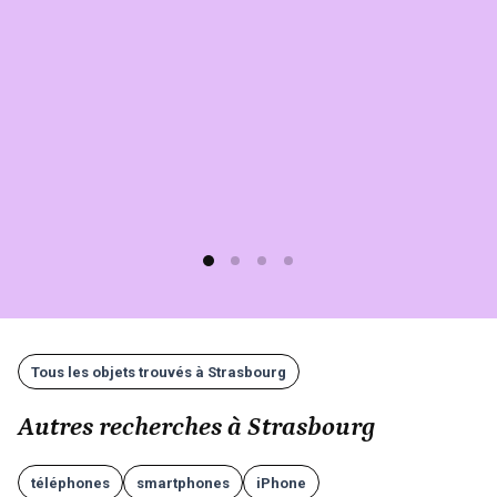
Sherlook.
C'est
simple,
rapide
(moins
d'1
min)
et
gratuit
!
Tous les objets trouvés à Strasbourg
Autres recherches à Strasbourg
téléphones
smartphones
iPhone