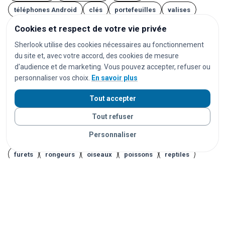
téléphones Android
clés
portefeuilles
valises
lunettes
AirPods
écouteurs
casques audio
Cookies et respect de votre vie privée
ordinateurs
ordinateurs portables
tablettes
Sherlook utilise des cookies nécessaires au fonctionnement
du site et, avec votre accord, des cookies de mesure
montres
montres connectées
bijoux
documents
d'audience et de marketing. Vous pouvez accepter, refuser ou
cartes d'identité
passeports
permis de conduire
personnaliser vos choix.
En savoir plus
cartes bancaires
cartes de transport
vêtements
Tout accepter
chaussures
parapluies
doudous
jouets
Tout refuser
appareils photo
instruments de musique
vélos
Personnaliser
trottinettes
animaux
chats
chiens
lapins
furets
rongeurs
oiseaux
poissons
reptiles
Vos objets sont livrés partout en France grâce à nos