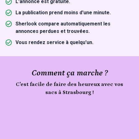
L'annonce est gratuite.
La publication prend moins d'une minute.
Sherlook compare automatiquement les
annonces perdues et trouvées.
Vous rendez service à quelqu'un.
Comment ça marche ?
C'est facile de faire des heureux avec vos
sacs à Strasbourg !
Publie
Signale
ton
sacs
trouvé
objet
à
Strasbourg
sur