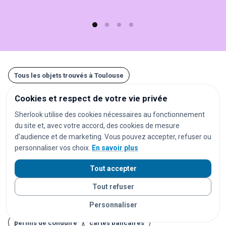
Tous les objets trouvés à Toulouse
Cookies et respect de votre vie privée
Autres recherches à Toulouse
Sherlook utilise des cookies nécessaires au fonctionnement
du site et, avec votre accord, des cookies de mesure
téléphones
smartphones
iPhone
d'audience et de marketing. Vous pouvez accepter, refuser ou
téléphones Android
clés
portefeuilles
sacs
personnaliser vos choix.
En savoir plus
valises
lunettes
AirPods
écouteurs
Tout accepter
casques audio
ordinateurs
ordinateurs portables
Tout refuser
tablettes
montres
montres connectées
bijoux
Personnaliser
documents
cartes d'identité
passeports
permis de conduire
cartes bancaires