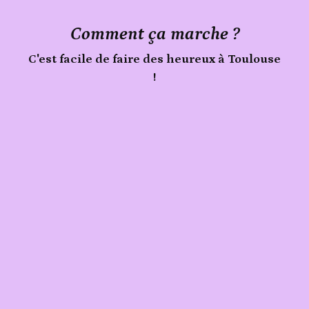
Comment ça marche ?
C'est facile de faire des heureux à Toulouse
!
Publie
Signale
un
ton
animal
nimal
trouvé
à
Toulouse
sur
Sherlook.
C'est
simple,
rapide
(moins
d'1
min)
et
gratuit
!