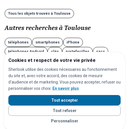
Tous les objets trouvés à Toulouse
Autres recherches à Toulouse
téléphones
smartphones
iPhone
téléphones Android
clés
portefeuilles
sacs
Cookies et respect de votre vie privée
valises
lunettes
AirPods
écouteurs
Sherlook utilise des cookies nécessaires au fonctionnement
casques audio
ordinateurs
ordinateurs portables
du site et, avec votre accord, des cookies de mesure
tablettes
montres
montres connectées
bijoux
d'audience et de marketing. Vous pouvez accepter, refuser ou
personnaliser vos choix.
En savoir plus
documents
cartes d'identité
passeports
permis de conduire
cartes bancaires
vêtements
Tout accepter
chaussures
parapluies
doudous
jouets
Tout refuser
appareils photo
instruments de musique
vélos
Personnaliser
trottinettes
animaux
chats
chiens
lapins