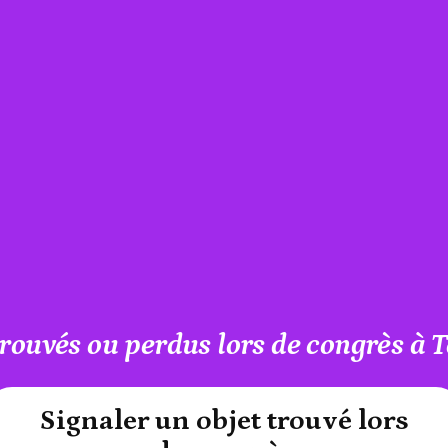
trouvés ou perdus lors de congrès à 
#A12AEB
Signaler un objet trouvé lors