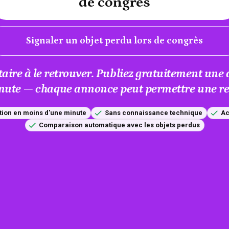
de congrès
Signaler un objet perdu lors de congrès
taire à le retrouver. Publiez gratuitement un
nute — chaque annonce peut permettre une res
tion en moins d'une minute
Sans connaissance technique
Ac
Comparaison automatique avec les objets perdus