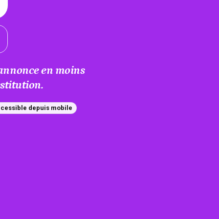
e annonce en moins
titution.
cessible depuis mobile