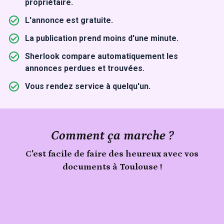
propriétaire.
L'annonce est gratuite.
La publication prend moins d'une minute.
Sherlook compare automatiquement les
annonces perdues et trouvées.
Vous rendez service à quelqu'un.
Comment ça marche ?
C'est facile de faire des heureux avec vos
documents à Toulouse !
Publie
Signale
ton
documents
trouvé
objet
à