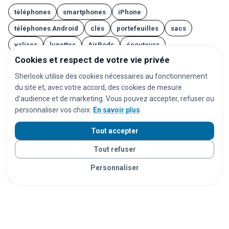
téléphones
smartphones
iPhone
téléphones Android
clés
portefeuilles
sacs
valises
lunettes
AirPods
écouteurs
Cookies et respect de votre vie privée
casques audio
ordinateurs
ordinateurs portables
Sherlook utilise des cookies nécessaires au fonctionnement
tablettes
montres
montres connectées
bijoux
du site et, avec votre accord, des cookies de mesure
cartes d'identité
passeports
permis de conduire
d'audience et de marketing. Vous pouvez accepter, refuser ou
personnaliser vos choix.
En savoir plus
cartes bancaires
cartes de transport
vêtements
chaussures
parapluies
doudous
jouets
Tout accepter
appareils photo
instruments de musique
vélos
Tout refuser
trottinettes
animaux
chats
chiens
lapins
Personnaliser
furets
rongeurs
oiseaux
poissons
reptiles