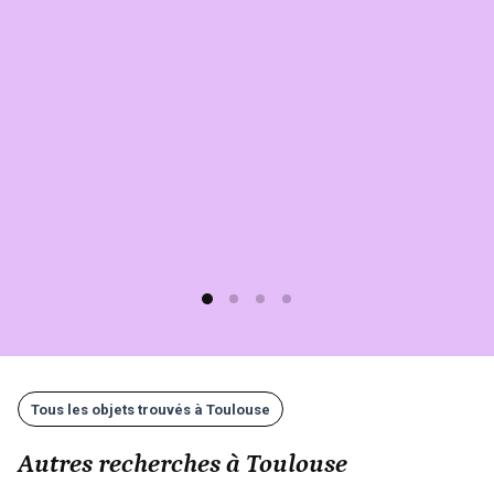
Toulouse
sur
Sherlook.
C'est
simple,
rapide
(moins
d'1
min)
et
gratuit
!
Tous les objets trouvés à Toulouse
Autres recherches à Toulouse