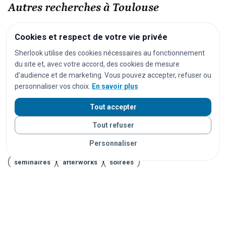
Autres recherches à Toulouse
festivals
concerts
spectacles
pièces de théâtre
Cookies et respect de votre vie privée
opéras
séances de cinéma
matchs de football
Sherlook utilise des cookies nécessaires au fonctionnement
du site et, avec votre accord, des cookies de mesure
matchs de rugby
matchs de basket
tournois de tennis
d'audience et de marketing. Vous pouvez accepter, refuser ou
courses cyclistes
marathons
trails
courses à pied
personnaliser vos choix.
En savoir plus
salons
foires
expositions
congrès
conférences
Tout accepter
marchés
marchés de Noël
brocantes
vide-greniers
Tout refuser
feux d'artifice
carnavals
fêtes foraines
Personnaliser
fêtes locales
portes ouvertes
cérémonies
mariages
séminaires
afterworks
soirées
soirées en discothèque
Journées du Patrimoine
Fête de la Musique
14 juillet