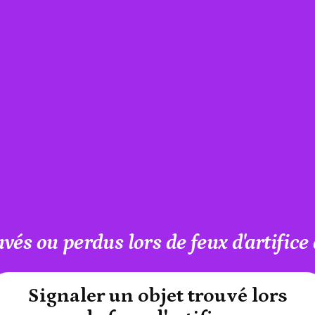
uvés ou perdus lors de feux d'artifice
#A12AEB
Signaler un objet trouvé lors