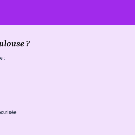
oulouse ?
e :
écurisée.