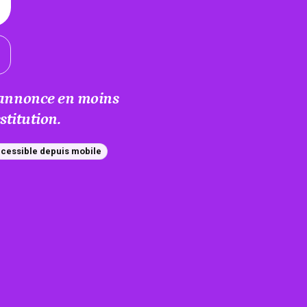
e annonce en moins
titution.
cessible depuis mobile