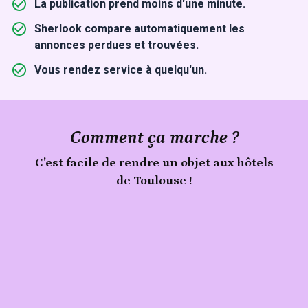
La publication prend moins d'une minute.
Sherlook compare automatiquement les
annonces perdues et trouvées.
Vous rendez service à quelqu'un.
Comment ça marche ?
C'est facile de rendre un objet aux hôtels
de Toulouse !
Signale
Publie
un
objet
ton
trouvé
objet
aux
hôtels
de
Toulouse
sur