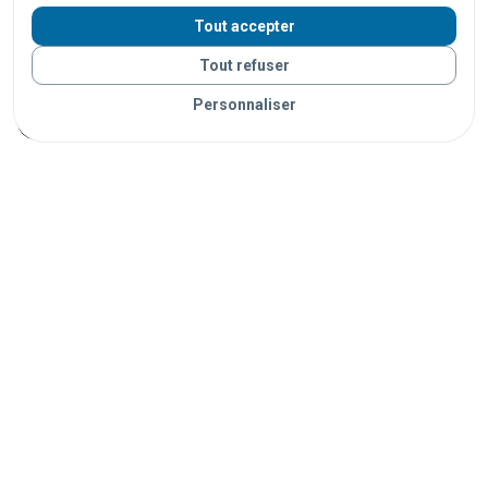
centres commerciaux
supermarchés
restaurants
Tout accepter
bars
stades
salles de spectacle
campings
Tout refuser
plages
parcs
universités
écoles
hôpitaux
Personnaliser
administrations
musées
bibliothèques
ports
Vos objets sont livrés partout en France grâce à nos
partenaires de confiance