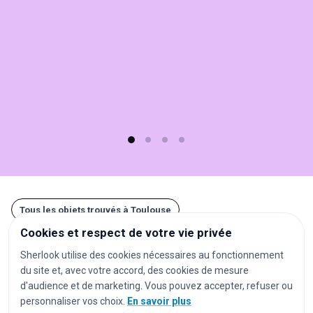
Sherlook.
C'est
simple,
rapide
(moins
d'1
min)
et
gratuit
!
Tous les objets trouvés à Toulouse
Cookies et respect de votre vie privée
Autres recherches à Toulouse
Sherlook utilise des cookies nécessaires au fonctionnement
du site et, avec votre accord, des cookies de mesure
gares
aéroports
stations de métro
d'audience et de marketing. Vous pouvez accepter, refuser ou
personnaliser vos choix.
En savoir plus
stations de tramway
arrêts de bus
parkings