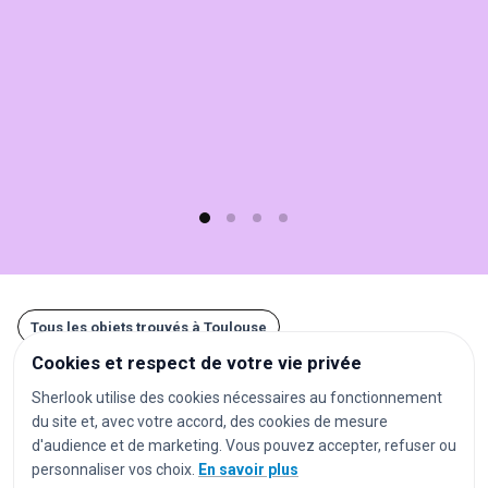
Sherlook.
C'est
simple,
rapide
(moins
d'1
min)
et
gratuit
!
Tous les objets trouvés à Toulouse
Cookies et respect de votre vie privée
Autres recherches à Toulouse
Sherlook utilise des cookies nécessaires au fonctionnement
du site et, avec votre accord, des cookies de mesure
gares
aéroports
stations de métro
d'audience et de marketing. Vous pouvez accepter, refuser ou
personnaliser vos choix.
En savoir plus
stations de tramway
arrêts de bus
parkings