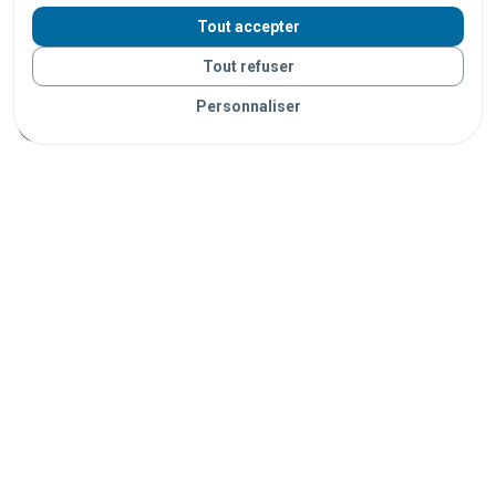
centres commerciaux
supermarchés
hôtels
Tout accepter
restaurants
bars
stades
salles de spectacle
Tout refuser
campings
plages
parcs
universités
écoles
Personnaliser
hôpitaux
administrations
bibliothèques
ports
Vos objets sont livrés partout en France grâce à nos
partenaires de confiance