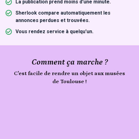
La publication prend moins d'une minute.
Sherlook compare automatiquement les
annonces perdues et trouvées.
Vous rendez service à quelqu'un.
Comment ça marche ?
C'est facile de rendre un objet aux musées
de Toulouse !
Signale
Publie
un
objet
ton
trouvé
objet
aux
musées
de
Toulouse
sur