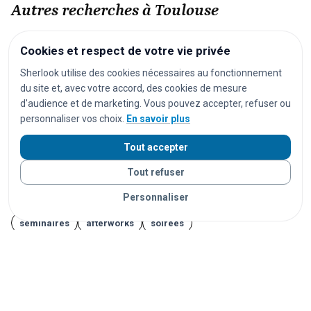
Autres recherches à Toulouse
festivals
concerts
spectacles
opéras
Cookies et respect de votre vie privée
séances de cinéma
matchs de football
Sherlook utilise des cookies nécessaires au fonctionnement
du site et, avec votre accord, des cookies de mesure
matchs de rugby
matchs de basket
tournois de tennis
d'audience et de marketing. Vous pouvez accepter, refuser ou
courses cyclistes
marathons
trails
courses à pied
personnaliser vos choix.
En savoir plus
salons
foires
expositions
congrès
conférences
Tout accepter
marchés
marchés de Noël
brocantes
vide-greniers
Tout refuser
feux d'artifice
carnavals
fêtes foraines
Personnaliser
fêtes locales
portes ouvertes
cérémonies
mariages
séminaires
afterworks
soirées
soirées en discothèque
événements étudiants
Journées du Patrimoine
Fête de la Musique
14 juillet